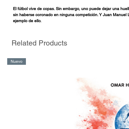
El fútbol vive de copas. Sin embargo, uno puede dejar una huel
sin haberse coronado en ninguna competición. Y Juan Manuel Lil
ejemplo de ello.
Maestro futbolí­stico de Pep Guardiola, quien lo considera "el m
de su carrera, Juanma llegó a Colombia, más precisamente a N
Related Products
filosofí­a de ataque innegociable. Con enseñanzas dentro y fuer
español dejó una marca en el Verdolaga, más allá de que ya no
institución.
Nuevo
Dueño de frases como: "Soy tan defensivo que si pudiera no sal
contrario" o "no hay nada más arriesgado que no arriesgar, por
arriesgamos", Lillo ha hecho de los sistemas una herramienta d
Lillo va un paso por delante. Tení­a muchas dudas sobre mi traba
tení­a una certeza era que con él no me equivocaría, Pep Guard