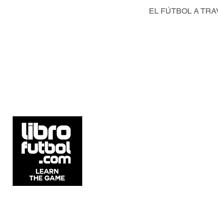
EL FÚTBOL A TRA
5537 Sheldon Rd Suite E, Tampa, FL